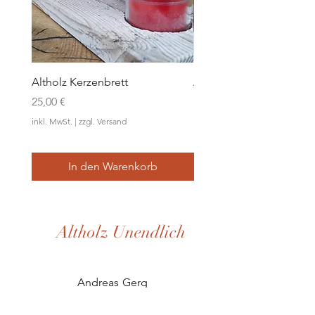
Altholz Kerzenbrett
Altholz-Tannenbaum
Preis
Sale-Preis
25,00 €
ab
10,00 €
inkl. MwSt.
|
zzgl. Versand
inkl. MwSt.
In den Warenkorb
Altholz Unendlich
Andreas Gerg