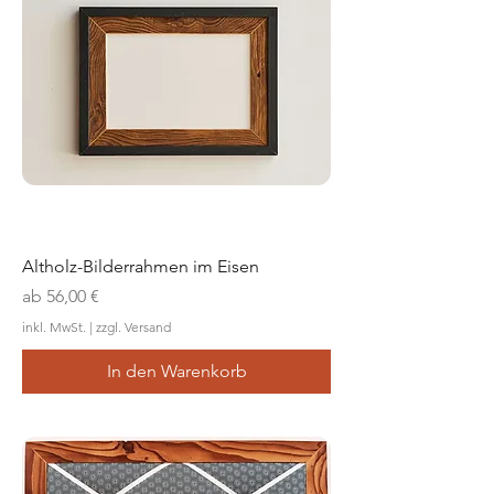
Altholz-Bilderrahmen im Eisen
Sale-Preis
ab
56,00 €
inkl. MwSt.
|
zzgl. Versand
In den Warenkorb