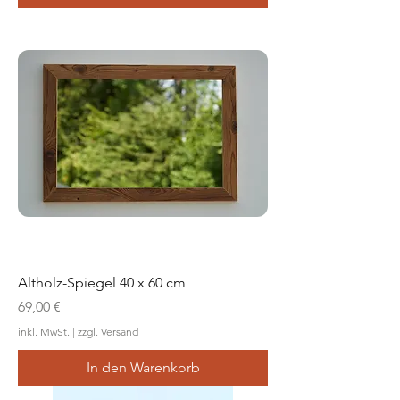
Altholz-Spiegel 40 x 60 cm
Preis
69,00 €
inkl. MwSt.
|
zzgl. Versand
In den Warenkorb