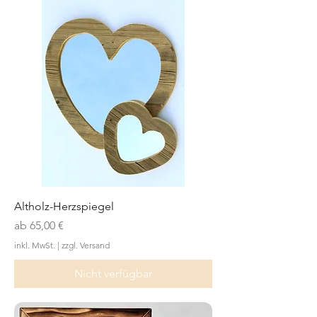
Altholz-Herzspiegel
Sale-Preis
ab
65,00 €
inkl. MwSt.
|
zzgl. Versand
Nicht verfügbar