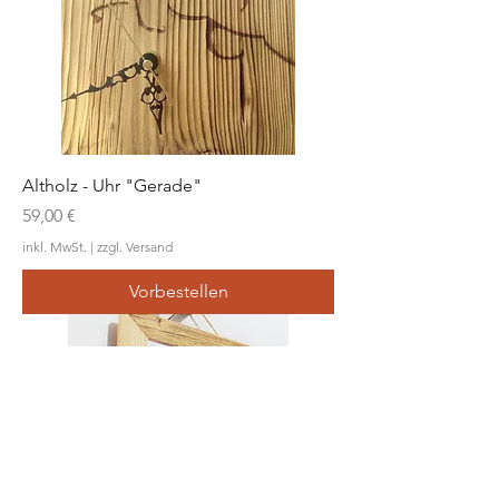
Altholz - Uhr "Gerade"
Preis
59,00 €
inkl. MwSt.
|
zzgl. Versand
Vorbestellen