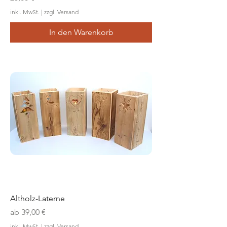
inkl. MwSt.
|
zzgl. Versand
In den Warenkorb
Altholz-Laterne
Sale-Preis
ab
39,00 €
inkl. MwSt.
|
zzgl. Versand