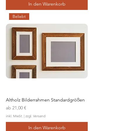
In den Warenkorb
Beliebt
Altholz Bilderrahmen Standardgrößen
Sale-Preis
ab
21,00 €
inkl. MwSt.
|
zzgl. Versand
In den Warenkorb