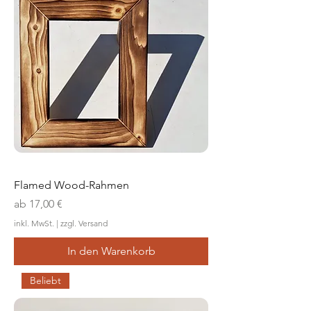
Flamed Wood-Rahmen
Sale-Preis
ab
17,00 €
inkl. MwSt.
|
zzgl. Versand
In den Warenkorb
Beliebt