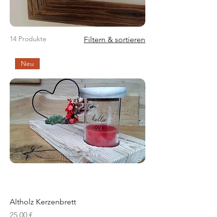
14 Produkte
Filtern & sortieren
Neu
Altholz Kerzenbrett
Preis
25,00 €