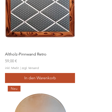
Altholz-Pinnwand Retro
Preis
59,00 €
inkl. MwSt.
|
zzgl. Versand
In den Warenkorb
Neu