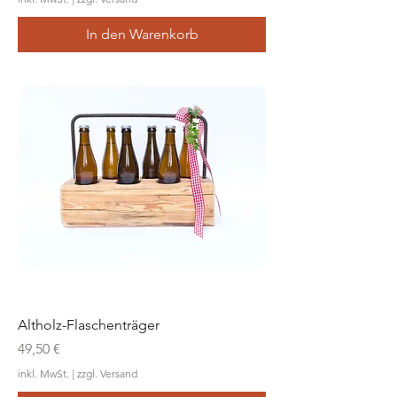
In den Warenkorb
Altholz-Flaschenträger
Preis
49,50 €
inkl. MwSt.
|
zzgl. Versand