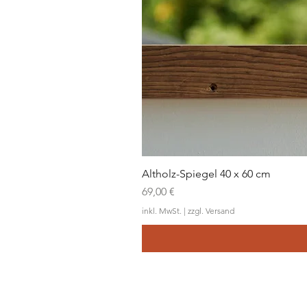
Altholz-Spiegel 40 x 60 cm
Preis
69,00 €
inkl. MwSt.
|
zzgl. Versand