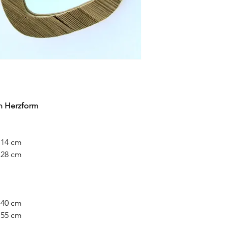
n Herzform
x 14 cm
 28 cm
x 40 cm
 55 cm